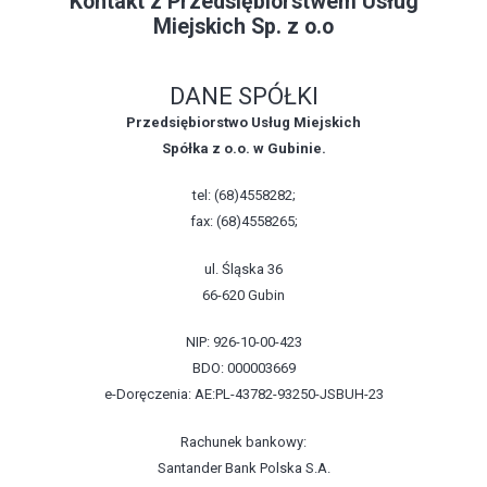
Kontakt z Przedsiębiorstwem Usług
Miejskich Sp. z o.o
DANE SPÓŁKI
Przedsiębiorstwo Usług Miejskich
Spółka z o.o. w Gubinie.
tel: (68)4558282;
fax: (68)4558265;
ul. Śląska 36
66-620 Gubin
NIP: 926-10-00-423
BDO: 000003669
e-Doręczenia: AE:PL-43782-93250-JSBUH-23
Rachunek bankowy:
Santander Bank Polska S.A.