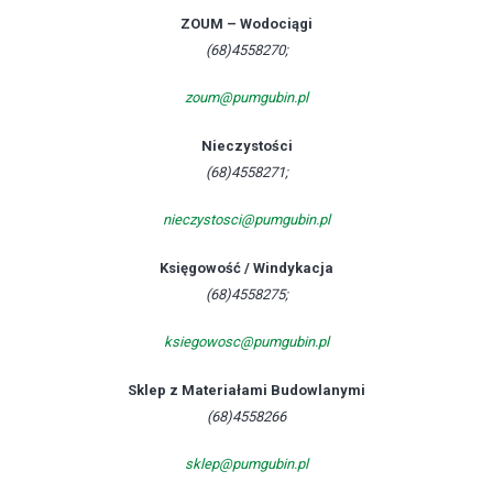
ZOUM – Wodociągi
(68)4558270;
zoum@pumgubin.pl
Nieczystości
(68)4558271;
nieczystosci@pumgubin.pl
Księgowość / Windykacja
(68)4558275;
ksiegowosc@pumgubin.pl
Sklep z Materiałami Budowlanymi
(68)4558266
sklep@pumgubin.pl