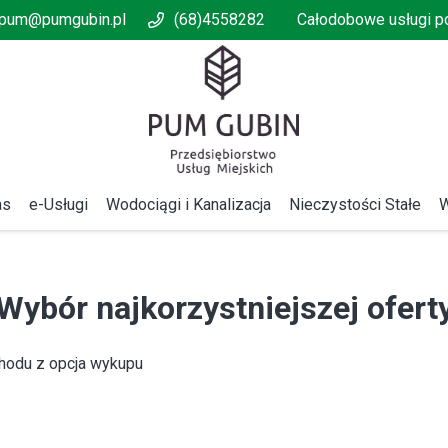
pum@pumgubin.pl
(68)4558282
Całodobowe usługi 
as
e-Usługi
Wodociągi i Kanalizacja
Nieczystości Stałe
W
Wybór najkorzystniejszej ofert
hodu z opcja wykupu