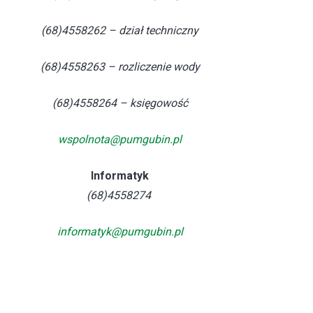
(68)4558262 – dział techniczny
(68)4558263 – rozliczenie wody
(68)4558264 – księgowość
wspolnota@pumgubin.pl
Informatyk
(68)4558274
informatyk@pumgubin.pl