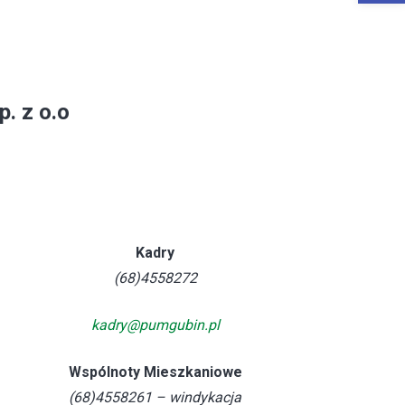
. z o.o
Kadry
(68)4558272
kadry@pumgubin.pl
Wspólnoty Mieszkaniowe
(68)4558261 – windykacja