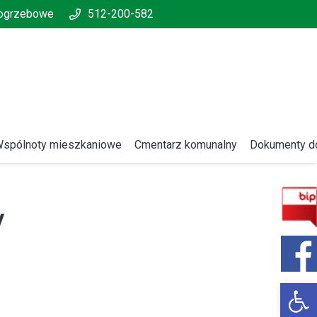
pogrzebowe
512-200-582
spólnoty mieszkaniowe
Cmentarz komunalny
Dokumenty do
y
Open 