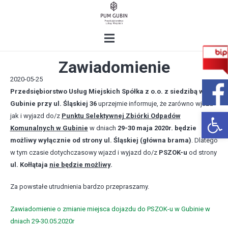
Zawiadomienie
2020-05-25
Przedsiębiorstwo Usług Miejskich Spółka z o.o. z siedzibą w
Gubinie przy ul. Śląskiej 36
uprzejmie informuje, że zarówno wjazd
Open 
jak i wyjazd do/z
Punktu Selektywnej Zbiórki Odpadów
Komunalnych w Gubinie
w dniach
29-30 maja 2020r. będzie
możliwy wyłącznie od strony ul. Śląskiej (główna brama)
. Dlatego
w tym czasie dotychczasowy wjazd i wyjazd do/z
PSZOK-u
od strony
ul. Kołłątaja
nie będzie możliwy
.
Za powstałe utrudnienia bardzo przepraszamy.
Zawiadomienie o zmianie miejsca dojazdu do PSZOK-u w Gubinie w
dniach 29-30.05.2020r