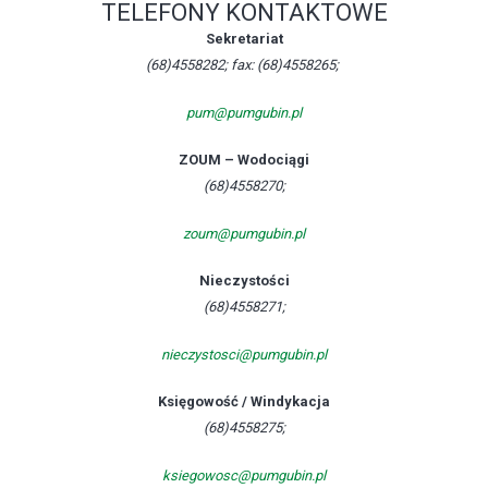
TELEFONY KONTAKTOWE
Sekretariat
(68)4558282; fax: (68)4558265;
pum@pumgubin.pl
ZOUM – Wodociągi
(68)4558270;
zoum@pumgubin.pl
Nieczystości
(68)4558271;
nieczystosci@pumgubin.pl
Księgowość / Windykacja
(68)4558275;
ksiegowosc@pumgubin.pl