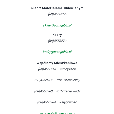
Sklep z Materiałami Budowlanymi
(68)4558266
sklep@pumgubin.pl
Kadry
(68)4558272
kadry@pumgubin.pl
Wspólnoty Mieszkaniowe
(68)4558261 – windykacja
(68)4558262 – dział techniczny
(68)4558263 – rozliczenie wody
(68)4558264 – księgowość
wspolnota@pumgubin.pl