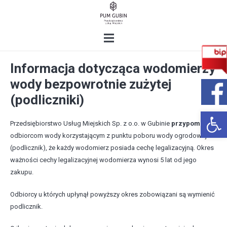
Informacja dotycząca wodomierzy
wody bezpowrotnie zużytej
(podliczniki)
Open 
Przedsiębiorstwo Usług Miejskich Sp. z o.o. w Gubinie
przypomina
odbiorcom wody korzystającym z punktu poboru wody ogrodowej
(podlicznik), że każdy wodomierz posiada cechę legalizacyjną. Okres
ważności cechy legalizacyjnej wodomierza wynosi 5 lat od jego
zakupu.
Odbiorcy u których upłynął powyższy okres zobowiązani są wymienić
podlicznik.