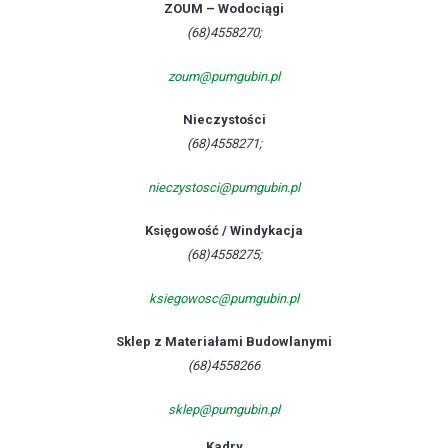
ZOUM – Wodociągi
(68)4558270;
zoum@pumgubin.pl
Nieczystości
(68)4558271;
nieczystosci@pumgubin.pl
Księgowość / Windykacja
(68)4558275;
ksiegowosc@pumgubin.pl
Sklep z Materiałami Budowlanymi
(68)4558266
sklep@pumgubin.pl
Kadry