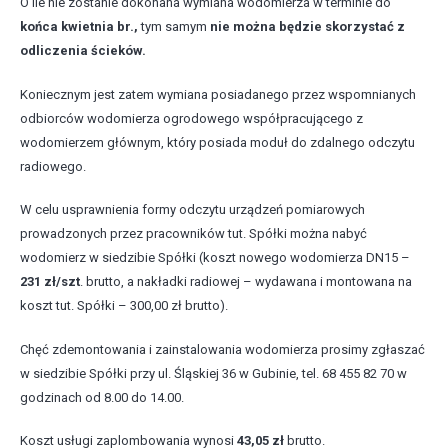
O ile nie zostanie dokonana wymiana wodomierza w terminie do
końca
kwietnia br.,
tym samym
nie można będzie skorzystać z
odliczenia ścieków.
Koniecznym jest zatem wymiana posiadanego przez wspomnianych
odbiorców wodomierza ogrodowego współpracującego z
wodomierzem głównym, który posiada moduł do zdalnego odczytu
radiowego.
W celu usprawnienia formy odczytu urządzeń pomiarowych
prowadzonych przez pracowników tut. Spółki można nabyć
wodomierz w siedzibie Spółki (koszt nowego wodomierza DN15 –
231 zł/szt
. brutto, a nakładki radiowej – wydawana i montowana na
koszt tut. Spółki – 300,00 zł brutto).
Chęć zdemontowania i zainstalowania wodomierza prosimy zgłaszać
w siedzibie Spółki przy ul. Śląskiej 36 w Gubinie, tel. 68 455 82 70 w
godzinach od 8.00 do 14.00.
Koszt usługi zaplombowania wynosi
43,05 zł
brutto.