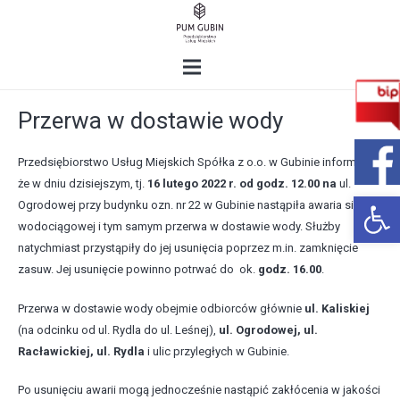
Przerwa w dostawie wody
Przedsiębiorstwo Usług Miejskich Spółka z o.o. w Gubinie informuje,
że w dniu dzisiejszym, tj.
16 lutego 2022 r. od godz. 12.00 na
ul.
Open 
Ogrodowej przy budynku ozn. nr 22 w Gubinie nastąpiła awaria sieci
wodociągowej i tym samym przerwa w dostawie wody. Służby
natychmiast przystąpiły do jej usunięcia poprzez m.in. zamknięcie
zasuw. Jej usunięcie powinno potrwać do ok.
godz. 16.00
.
Przerwa w dostawie wody obejmie odbiorców głównie
ul. Kaliskiej
(na odcinku od ul. Rydla do ul. Leśnej),
ul. Ogrodowej, ul.
Racławickiej, ul. Rydla
i ulic przyległych w Gubinie.
Po usunięciu awarii mogą jednocześnie nastąpić zakłócenia w jakości