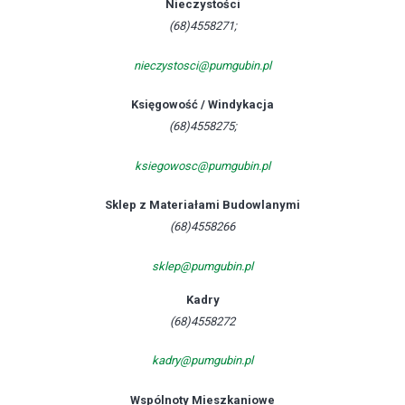
Nieczystości
(68)4558271;
nieczystosci@pumgubin.pl
Księgowość / Windykacja
(68)4558275;
ksiegowosc@pumgubin.pl
Sklep z Materiałami Budowlanymi
(68)4558266
sklep@pumgubin.pl
Kadry
(68)4558272
kadry@pumgubin.pl
Wspólnoty Mieszkaniowe