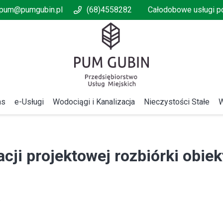
pum@pumgubin.pl
(68)4558282
Całodobowe usługi 
as
e-Usługi
Wodociągi i Kanalizacja
Nieczystości Stałe
W
ji projektowej rozbiórki obie
.