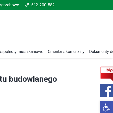
pogrzebowe
512-200-582
spólnoty mieszkaniowe
Cmentarz komunalny
Dokumenty do
ktu budowlanego
Open 