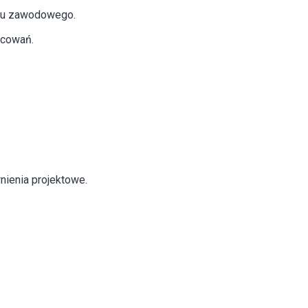
ądu zawodowego.
acowań.
nienia projektowe.