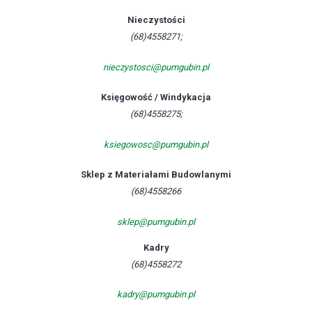
Nieczystości
(68)4558271;
nieczystosci@pumgubin.pl
Księgowość / Windykacja
(68)4558275;
ksiegowosc@pumgubin.pl
Sklep z Materiałami Budowlanymi
(68)4558266
sklep@pumgubin.pl
Kadry
(68)4558272
kadry@pumgubin.pl