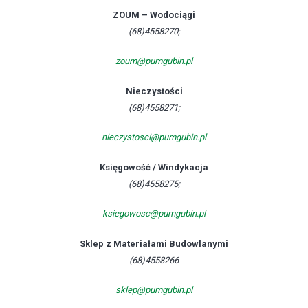
ZOUM – Wodociągi
(68)4558270;
zoum@pumgubin.pl
Nieczystości
(68)4558271;
nieczystosci@pumgubin.pl
Księgowość / Windykacja
(68)4558275;
ksiegowosc@pumgubin.pl
Sklep z Materiałami Budowlanymi
(68)4558266
sklep@pumgubin.pl