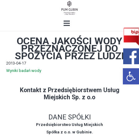
OCENA JAKOŚCI WODY
PRZEZNACZONEJ DO
SPOŻYCIA PRZEZ LUDZI
2013-04-17
Open 
Wyniki badań wody
Kontakt z Przedsiębiorstwem Usług
Miejskich Sp. z o.o
DANE SPÓŁKI
Przedsiębiorstwo Usług Miejskich
Spółka z o.o. w Gubinie.