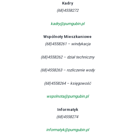
Kadry
(68)4558272
kadry@pumgubin.pl
Wspólnoty Mieszkaniowe
(68)4558261 – windykacja
(68)4558262 – dział techniczny
(68)4558263 – rozliczenie wody
(68)4558264 – księgowość
wspolnota@pumgubin.pl
Informatyk
(68)4558274
informatyk@pumgubin.pl