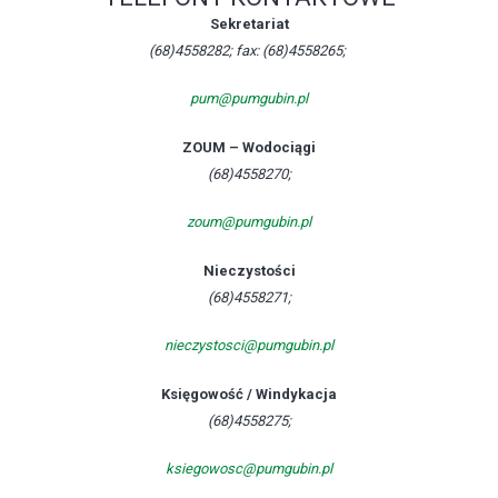
Sekretariat
(68)4558282; fax: (68)4558265;
pum@pumgubin.pl
ZOUM – Wodociągi
(68)4558270;
zoum@pumgubin.pl
Nieczystości
(68)4558271;
nieczystosci@pumgubin.pl
Księgowość / Windykacja
(68)4558275;
ksiegowosc@pumgubin.pl