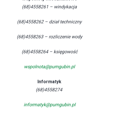
(68)4558261 – windykacja
(68)4558262 – dział techniczny
(68)4558263 – rozliczenie wody
(68)4558264 – księgowość
wspolnota@pumgubin.pl
Informatyk
(68)4558274
informatyk@pumgubin.pl