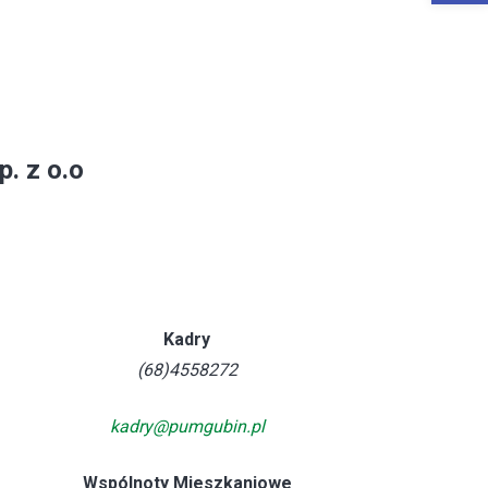
. z o.o
Kadry
(68)4558272
kadry@pumgubin.pl
Wspólnoty Mieszkaniowe