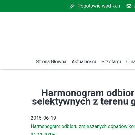
Pogotowie wod-kan
Strona Główna
Aktualności
Przetargi
O n
Harmonogram odbior
selektywnych z terenu 
2015-06-19
Harmonogram odbioru zmieszanych odpadów komun
31.12.2015r.