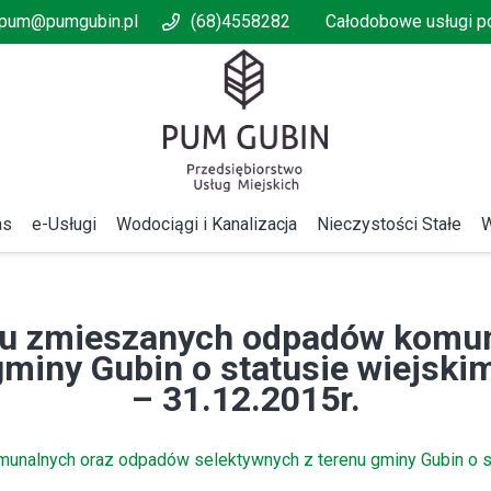
pum@pumgubin.pl
(68)4558282
Całodobowe usługi 
as
e-Usługi
Wodociągi i Kanalizacja
Nieczystości Stałe
W
u zmieszanych odpadów komun
gminy Gubin o statusie wiejskim
– 31.12.2015r.
alnych oraz odpadów selektywnych z terenu gminy Gubin o sta