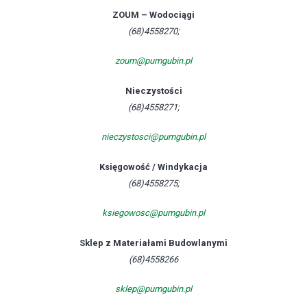
ZOUM – Wodociągi
(68)4558270;
zoum@pumgubin.pl
Nieczystości
(68)4558271;
nieczystosci@pumgubin.pl
Księgowość / Windykacja
(68)4558275;
ksiegowosc@pumgubin.pl
Sklep z Materiałami Budowlanymi
(68)4558266
sklep@pumgubin.pl