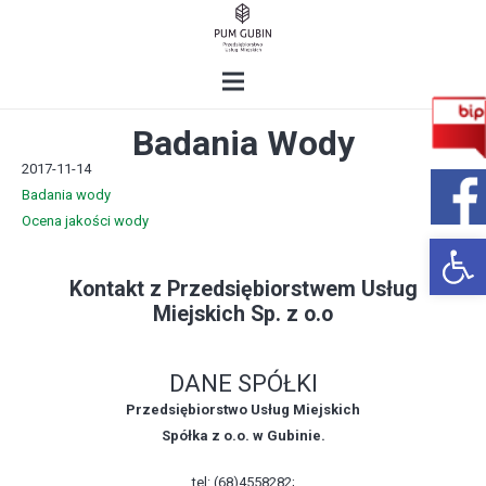
Badania Wody
2017-11-14
Badania wody
Ocena jakości wody
Open 
Kontakt z Przedsiębiorstwem Usług
Miejskich Sp. z o.o
DANE SPÓŁKI
Przedsiębiorstwo Usług Miejskich
Spółka z o.o. w Gubinie.
tel: (68)4558282;