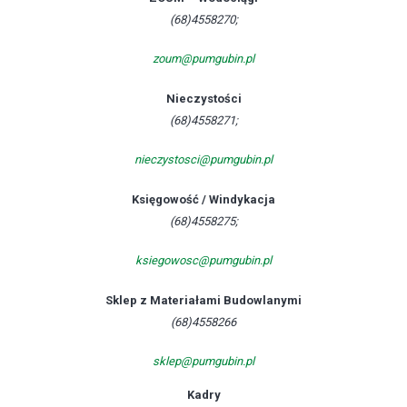
(68)4558270;
zoum@pumgubin.pl
Nieczystości
(68)4558271;
nieczystosci@pumgubin.pl
Księgowość / Windykacja
(68)4558275;
ksiegowosc@pumgubin.pl
Sklep z Materiałami Budowlanymi
(68)4558266
sklep@pumgubin.pl
Kadry