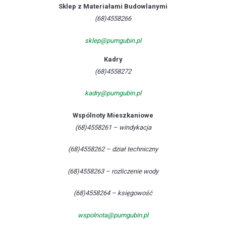
Sklep z Materiałami Budowlanymi
(68)4558266
sklep@pumgubin.pl
Kadry
(68)4558272
kadry@pumgubin.pl
Wspólnoty Mieszkaniowe
(68)4558261 – windykacja
(68)4558262 – dział techniczny
(68)4558263 – rozliczenie wody
(68)4558264 – księgowość
wspolnota@pumgubin.pl