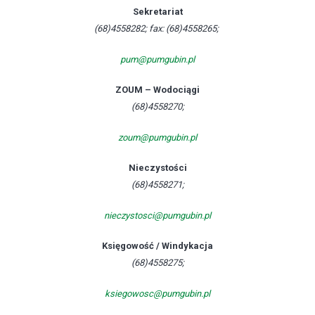
Sekretariat
(68)4558282; fax: (68)4558265;
pum@pumgubin.pl
ZOUM – Wodociągi
(68)4558270;
zoum@pumgubin.pl
Nieczystości
(68)4558271;
nieczystosci@pumgubin.pl
Księgowość / Windykacja
(68)4558275;
ksiegowosc@pumgubin.pl