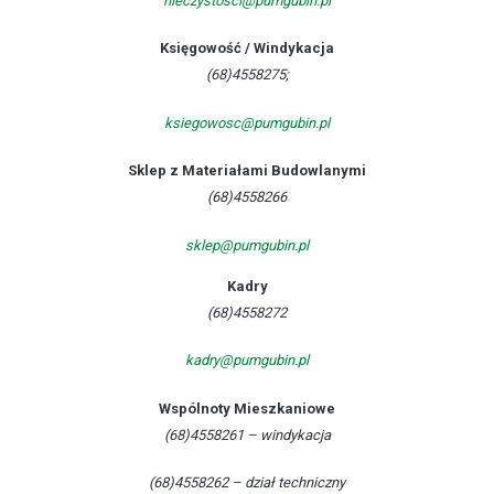
nieczystosci@pumgubin.pl
Księgowość / Windykacja
(68)4558275;
ksiegowosc@pumgubin.pl
Sklep z Materiałami Budowlanymi
(68)4558266
sklep@pumgubin.pl
Kadry
(68)4558272
kadry@pumgubin.pl
Wspólnoty Mieszkaniowe
(68)4558261 – windykacja
(68)4558262 – dział techniczny