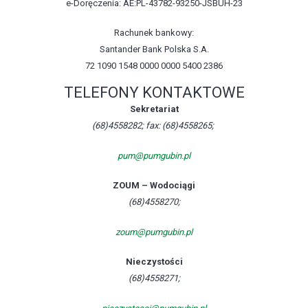
e-Doręczenia: AE:PL-43782-93250-JSBUH-23
Rachunek bankowy:
Santander Bank Polska S.A.
72 1090 1548 0000 0000 5400 2386
TELEFONY KONTAKTOWE
Sekretariat
(68)4558282; fax: (68)4558265;
pum@pumgubin.pl
ZOUM – Wodociągi
(68)4558270;
zoum@pumgubin.pl
Nieczystości
(68)4558271;