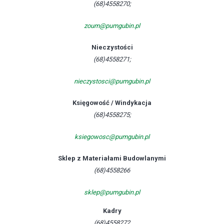
(68)4558270;
zoum@pumgubin.pl
Nieczystości
(68)4558271;
nieczystosci@pumgubin.pl
Księgowość / Windykacja
(68)4558275;
ksiegowosc@pumgubin.pl
Sklep z Materiałami Budowlanymi
(68)4558266
sklep@pumgubin.pl
Kadry
(68)4558272