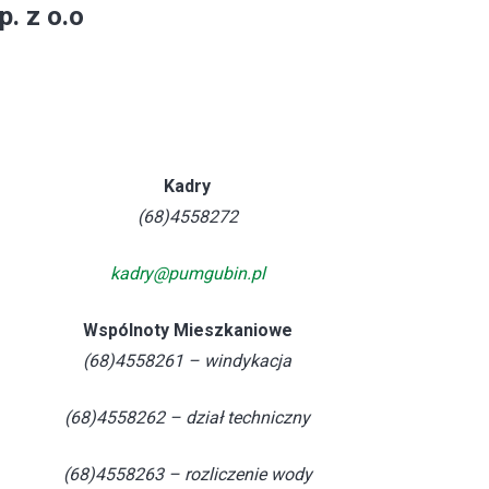
. z o.o
Kadry
(68)4558272
kadry@pumgubin.pl
Wspólnoty Mieszkaniowe
(68)4558261 – windykacja
(68)4558262 – dział techniczny
(68)4558263 – rozliczenie wody