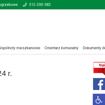
pogrzebowe
512-200-582
spólnoty mieszkaniowe
Cmentarz komunalny
Dokumenty do
4 r.
Open 