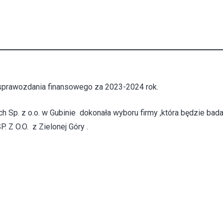
 sprawozdania finansowego za 2023-2024 rok.
h Sp. z o.o. w Gubinie dokonała wyboru firmy ,która będzie ba
O.O. z Zielonej Góry .