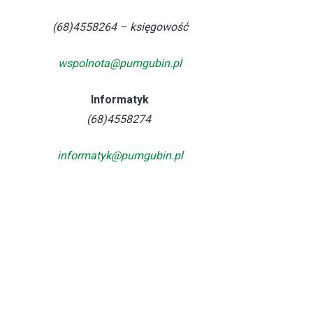
(68)4558264 – księgowość
wspolnota@pumgubin.pl
Informatyk
(68)4558274
informatyk@pumgubin.pl