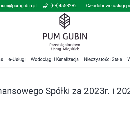
pum@pumgubin.pl
(68)4558282
Całodobowe usługi 
as
e-Usługi
Wodociągi i Kanalizacja
Nieczystości Stałe
W
ansowego Spółki za 2023r. i 202