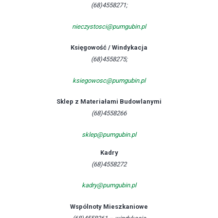
(68)4558271;
nieczystosci@pumgubin.pl
Księgowość / Windykacja
(68)4558275;
ksiegowosc@pumgubin.pl
Sklep z Materiałami Budowlanymi
(68)4558266
sklep@pumgubin.pl
Kadry
(68)4558272
kadry@pumgubin.pl
Wspólnoty Mieszkaniowe