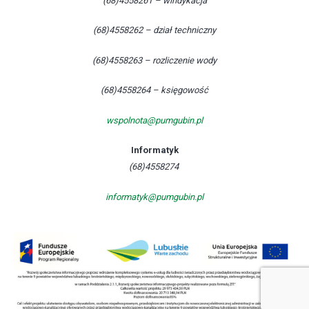
(68)4558261 – windykacja
(68)4558262 – dział techniczny
(68)4558263 – rozliczenie wody
(68)4558264 – księgowość
wspolnota@pumgubin.pl
Informatyk
(68)4558274
informatyk@pumgubin.pl