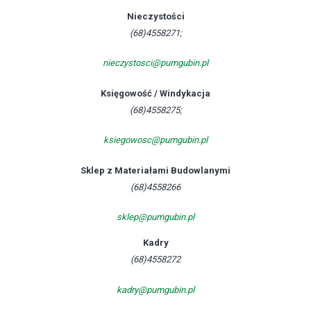
Nieczystości
(68)4558271;
nieczystosci@pumgubin.pl
Księgowość / Windykacja
(68)4558275;
ksiegowosc@pumgubin.pl
Sklep z Materiałami Budowlanymi
(68)4558266
sklep@pumgubin.pl
Kadry
(68)4558272
kadry@pumgubin.pl