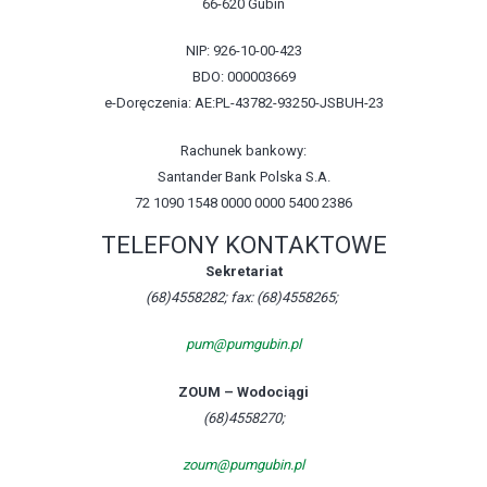
66-620 Gubin
NIP: 926-10-00-423
BDO: 000003669
e-Doręczenia: AE:PL-43782-93250-JSBUH-23
Rachunek bankowy:
Santander Bank Polska S.A.
72 1090 1548 0000 0000 5400 2386
TELEFONY KONTAKTOWE
Sekretariat
(68)4558282; fax: (68)4558265;
pum@pumgubin.pl
ZOUM – Wodociągi
(68)4558270;
zoum@pumgubin.pl