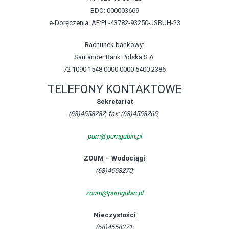
BDO: 000003669
e-Doręczenia: AE:PL-43782-93250-JSBUH-23
Rachunek bankowy:
Santander Bank Polska S.A.
72 1090 1548 0000 0000 5400 2386
TELEFONY KONTAKTOWE
Sekretariat
(68)4558282; fax: (68)4558265;
pum@pumgubin.pl
ZOUM – Wodociągi
(68)4558270;
zoum@pumgubin.pl
Nieczystości
(68)4558271;