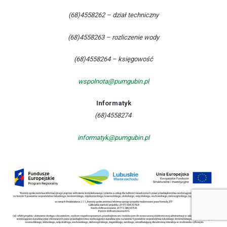
(68)4558262 – dział techniczny
(68)4558263 – rozliczenie wody
(68)4558264 – księgowość
wspolnota@pumgubin.pl
Informatyk
(68)4558274
informatyk@pumgubin.pl