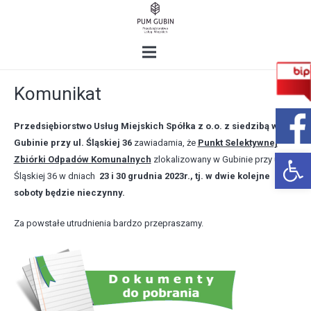
Komunikat
Przedsiębiorstwo Usług Miejskich Spółka z o.o. z siedzibą w
Gubinie przy ul. Śląskiej 36
zawiadamia, że
Punkt Selektywnej
Open 
Zbiórki Odpadów Komunalnych
zlokalizowany w Gubinie przy ul.
Śląskiej 36 w dniach
23 i 30 grudnia 2023r., tj. w dwie kolejne
soboty będzie nieczynny.
Za powstałe utrudnienia bardzo przepraszamy.