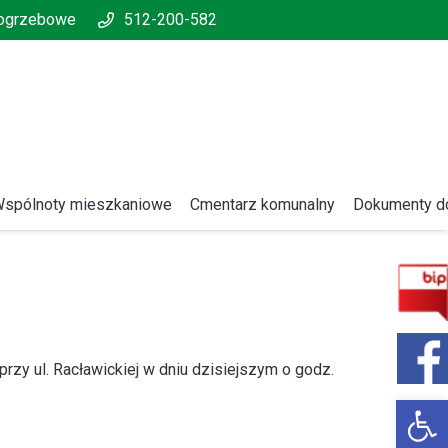
pogrzebowe
512-200-582
spólnoty mieszkaniowe
Cmentarz komunalny
Dokumenty do
przy ul. Racławickiej w dniu dzisiejszym o godz.
Open 