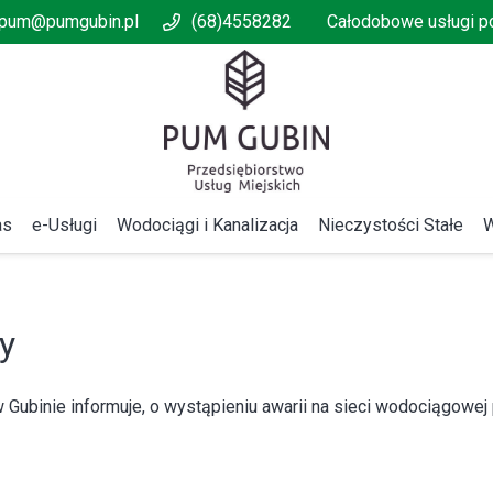
pum@pumgubin.pl
(68)4558282
Całodobowe usługi 
as
e-Usługi
Wodociągi i Kanalizacja
Nieczystości Stałe
W
y
 Gubinie informuje, o wystąpieniu awarii na sieci wodociągowej 