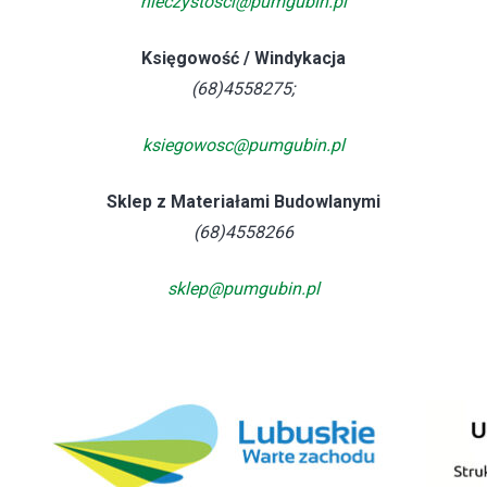
nieczystosci@pumgubin.pl
Księgowość / Windykacja
(68)4558275;
ksiegowosc@pumgubin.pl
Sklep z Materiałami Budowlanymi
(68)4558266
sklep@pumgubin.pl