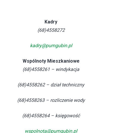
Kadry
(68)4558272
kadry@pumgubin.pl
Wspólnoty Mieszkaniowe
(68)4558261 – windykacja
(68)4558262 – dział techniczny
(68)4558263 – rozliczenie wody
(68)4558264 – księgowość
wspolnota@pumgubin.pl