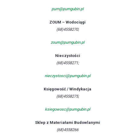
pum@pumgubin.pl
ZOUM – Wodociągi
(68)4558270;
zoum@pumgubin.pl
Nieczystości
(68)4558271;
nieczystosci@pumgubin.pl
Księgowość / Windykacja
(68)4558275;
ksiegowosc@pumgubin.pl
Sklep z Materiałami Budowlanymi
(68)4558266