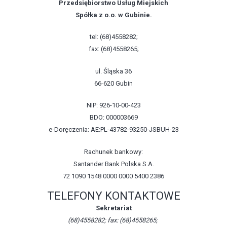
Przedsiębiorstwo Usług Miejskich
Spółka z o.o. w Gubinie.
tel: (68)4558282;
fax: (68)4558265;
ul. Śląska 36
66-620 Gubin
NIP: 926-10-00-423
BDO: 000003669
e-Doręczenia: AE:PL-43782-93250-JSBUH-23
Rachunek bankowy:
Santander Bank Polska S.A.
72 1090 1548 0000 0000 5400 2386
TELEFONY KONTAKTOWE
Sekretariat
(68)4558282; fax: (68)4558265;