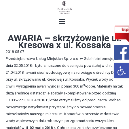
AWARIA – skrzyżowanie ul.
Kresowa x ul. Kossaka
2018-05-07
Przedsiębiorstwo Usług Miejskich Sp. z o.o. w Gubinie informuje, że
Open 
dnia 02.05.2018 r. było zmuszone do usunięcia powstałej w dniu
21.04.2018r. awarii sieci wodociągowej na rurociągu o średnicy DN 500
przy ul. skrzyżowaniu ul. Kresowej i ul. Kossaka. Wyciek wody od
3
chwili wystąpienia awarii wynosił ponad 300 m
/dobę. Materiały na tak
dużą średnicę ostatecznie zostały skompletowane przed godziną
13.00 w dniu 30.04.2018 r., które otrzymaliśmy od producenta. Wobec
powyższego natychmiast przystąpiliśmy do powiadomienia
mieszkańców naszego miasta i m. Komorów o przerwie w dostawie
wody w pierwszym dniu roboczym po zgromadzeniu wszystkich
materiałów, tj.
02 maja 2018 r.
Ogłoszenia zostały rozwieszone na