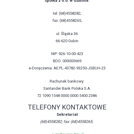
Spółka z o.o. w Gubinie.
tel: (68)4558282;
fax: (68)4558265;
ul. Śląska 36
66-620 Gubin
NIP: 926-10-00-423
BDO: 000003669
e-Doręczenia: AE:PL-43782-93250-JSBUH-23
Rachunek bankowy:
Santander Bank Polska S.A.
72 1090 1548 0000 0000 5400 2386
TELEFONY KONTAKTOWE
Sekretariat
(68)4558282; fax: (68)4558265;