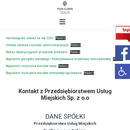
Harmonogram zebrań na rok 2025
Pobierz
Umowa zlecenia czynności administracyjnych
Pobierz
Wykaz obowiązujących przepisów prawnych
Pobierz
Regulamin porządku domowego i funkcjonowania wspólnowy mieszkaniowej
Pobierz
Open 
Regulamin rozliczenia kosztów wody
Pobierz
Regulamin rozliczenia kosztów centralnego ogrzewania
Pobierz
Kontakt z Przedsiębiorstwem Usług
Miejskich Sp. z o.o
DANE SPÓŁKI
Przedsiębiorstwo Usług Miejskich