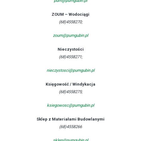
pum@pumgubin.pl
ZOUM – Wodociągi
(68)4558270;
zoum@pumgubin.pl
Nieczystości
(68)4558271;
nieczystosci@pumgubin.pl
Księgowość / Windykacja
(68)4558275;
ksiegowosc@pumgubin.pl
Sklep z Materiałami Budowlanymi
(68)4558266
sklep@pumgubin.pl