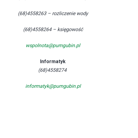
(68)4558263 – rozliczenie wody
(68)4558264 – księgowość
wspolnota@pumgubin.pl
Informatyk
(68)4558274
informatyk@pumgubin.pl