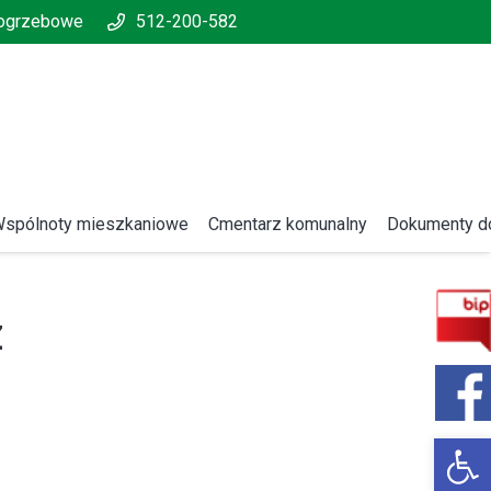
pogrzebowe
512-200-582
spólnoty mieszkaniowe
Cmentarz komunalny
Dokumenty do
Z
Open 