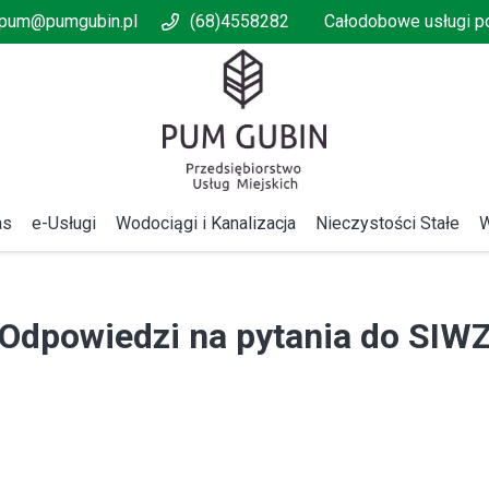
pum@pumgubin.pl
(68)4558282
Całodobowe usługi 
as
e-Usługi
Wodociągi i Kanalizacja
Nieczystości Stałe
W
Odpowiedzi na pytania do SIW