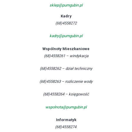
sklep@pumgubin.pl
Kadry
(68)4558272
kadry@pumgubin.pl
Wspólnoty Mieszkaniowe
(68)4558261 – windykacja
(68)4558262 – dział techniczny
(68)4558263 – rozliczenie wody
(68)4558264 – księgowość
wspolnota@pumgubin.pl
Informatyk
(68)4558274