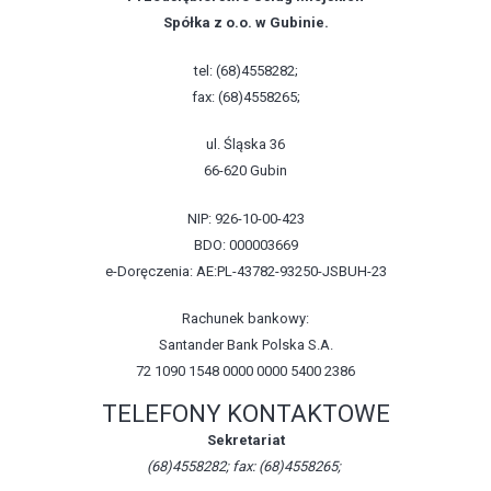
Spółka z o.o. w Gubinie.
tel: (68)4558282;
fax: (68)4558265;
ul. Śląska 36
66-620 Gubin
NIP: 926-10-00-423
BDO: 000003669
e-Doręczenia: AE:PL-43782-93250-JSBUH-23
Rachunek bankowy:
Santander Bank Polska S.A.
72 1090 1548 0000 0000 5400 2386
TELEFONY KONTAKTOWE
Sekretariat
(68)4558282; fax: (68)4558265;