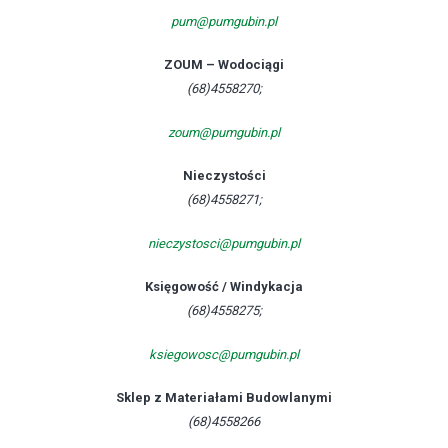
pum@pumgubin.pl
ZOUM – Wodociągi
(68)4558270;
zoum@pumgubin.pl
Nieczystości
(68)4558271;
nieczystosci@pumgubin.pl
Księgowość / Windykacja
(68)4558275;
ksiegowosc@pumgubin.pl
Sklep z Materiałami Budowlanymi
(68)4558266