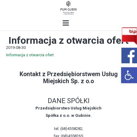
Informacja z otwarcia ofert
2019-08-30
Informacja z otwarcia ofert
Open 
Kontakt z Przedsiębiorstwem Usług
Miejskich Sp. z o.o
DANE SPÓŁKI
Przedsiębiorstwo Usług Miejskich
Spółka z o.o. w Gubinie.
tel: (68)4558282;
fax: (68)4558265;